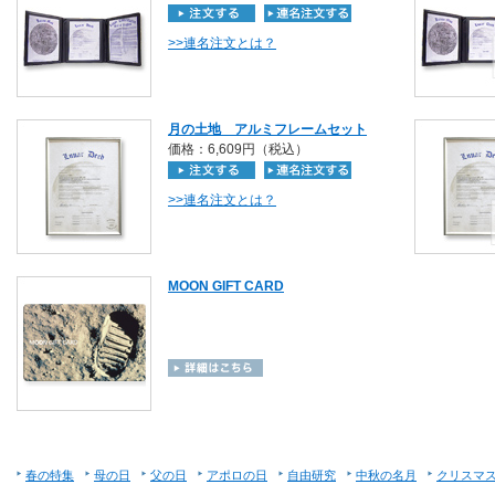
>>連名注文とは？
月の土地 アルミフレームセット
価格：6,609円（税込）
>>連名注文とは？
MOON GIFT CARD
春の特集
母の日
父の日
アポロの日
自由研究
中秋の名月
クリスマ