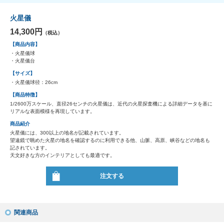
火星儀
14,300円
（税込）
【商品内容】
・火星儀球
・火星儀台
【サイズ】
・火星儀球径：26cm
【商品特徴】
1/2600万スケール、直径26センチの火星儀は、近代の火星探査機による詳細データを基に
リアルな表面模様を再現しています。
商品紹介
火星儀には、300以上の地名が記載されています。
望遠鏡で眺めた火星の地名を確認するのに利用できる他、山脈、高原、峡谷などの地名も
記されています。
天文好きな方のインテリアとしても最適です。
注文する
関連商品