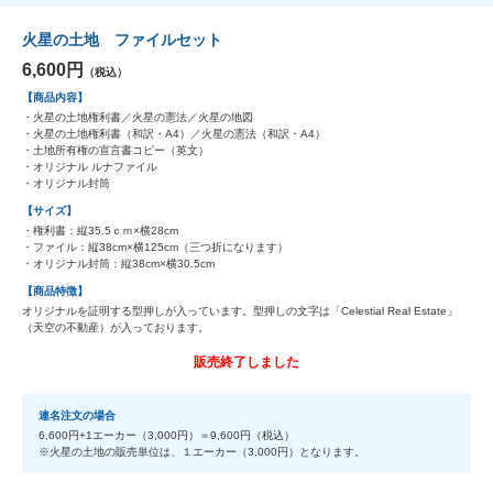
火星の土地 ファイルセット
6,600円
（税込）
【商品内容】
・火星の土地権利書／火星の憲法／火星の地図
・火星の土地権利書（和訳・A4）／火星の憲法（和訳・A4）
・土地所有権の宣言書コピー（英文）
・オリジナル ルナファイル
・オリジナル封筒
【サイズ】
・権利書：縦35.5ｃｍ×横28cm
・ファイル：縦38cm×横125cm（三つ折になります）
・オリジナル封筒：縦38cm×横30.5cm
【商品特徴】
オリジナルを証明する型押しが入っています。型押しの文字は「Celestial Real Estate」
（天空の不動産）が入っております。
販売終了しました
連名注文の場合
6,600円+1エーカー（3,000円）＝9,600円（税込）
※火星の土地の販売単位は、１エーカー（3,000円）となります。